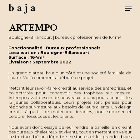
Skip
Men
to
main
content
Close
Menu
ARTEMPO
Boulogne-Billancourt | bureaux professionnels de 164m²
Fonctionnalité : Bureaux professionnels
Localisation : Boulogne-Billancourt
Surface : 164m²
Livraison : Septembre 2022
Un grand plateau brut d’un côté et une société familiale de
l’autre. Voilà comment a débuté ce projet !
Mettant leur savoir-faire créatif au service des entreprises, et
collectivités pour concevoir des trophées sur mesure,
Artempo avait besoin de nouveaux locaux pour accueillir les
15 jeunes collaborateurs. Leurs projets sont pensés pour
répondre sur-mesure aux besoins de leurs clients. Un design
créatif, à partir de matériaux durables, pour sublimer et
célébrer les succès et les talents.
Nous avons donc essayé de leur rendre la pareille, en créant
des bureaux chaleureux et vivants, tout en mettant en valeur
la structure béton déportée existantes et les grandes baies