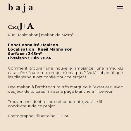
Skip
Men
to
main
content
Close
Menu
J+A
Chez
Rueil Malmaison | maison de 345m²
Fonctionnalité : Maison
Localisation : Rueil Malmaison
Surface : 345m²
Livraison : Juin 2024
Comment trouver une nouvelle ambiance, une âme, du
caractère à une maison qui n’en a pas ? Voilà l’objectif que
les clients nous ont confié pour ce projet !
Une maison à l’architecture très marquée à l’extérieur, avec
des jeux de toitures, mais une page blanche à l’intérieur.
Trouver une identité forte et cohérente, voilà le fil
conducteur de ce projet.
Photographe : © Antoine Guillou