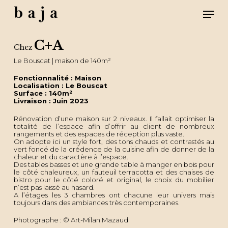
Skip
Men
to
main
content
Close
Menu
C+A
Chez
Le Bouscat | maison de 140m²
Fonctionnalité : Maison
Localisation : Le Bouscat
Surface : 140m²
Livraison : Juin 2023
Rénovation d’une maison sur 2 niveaux. Il fallait optimiser la
totalité de l’espace afin d’offrir au client de nombreux
rangements et des espaces de réception plus vaste.
On adopte ici un style fort, des tons chauds et contrastés au
vert foncé de la crédence de la cuisine afin de donner de la
chaleur et du caractère à l’espace.
Des tables basses et une grande table à manger en bois pour
le côté chaleureux, un fauteuil terracotta et des chaises de
bistro pour le côté coloré et original, le choix du mobilier
n’est pas laissé au hasard.
A l’étages les 3 chambres ont chacune leur univers mais
toujours dans des ambiances très contemporaines.
Photographe : © Art-Milan Mazaud