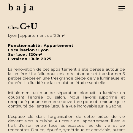
Skip
Men
to
main
content
Close
Menu
C+U
Chez
Lyon | appartement de 120m²
Fonctionnalité : Appartement
Localisation : Lyon
Surface : 120m²
Livraison : Juin 2025
La rénovation de cet appartement a été pensée autour de
la lumière ! Il a fallu pour cela décloisonner et transformer 3
petites pièces en une très grande pièce de vie lumineuse et
épurée. La fluidité de la circulation était essentielle.
Initialement un mur de séparation bloquait la lumière en
coupant l’entrée du salon. Nous l’avons supprimé et
remplacé par une immense ouverture pour obtenir une jolie
continuité de l’entrée jusqu’à la vue incroyable sur la Saône.
L’espace clé dans l’organisation de cette pièce de vie
devient alors la cuisine. Au cœur de l’appartement, il est le
trait d’union entre tous les espaces, lieu de vie et de
rencontres. Douce, épurée, symétrique et conviviale, autant