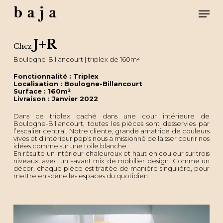
Skip
Men
to
main
content
Close
Menu
J+R
Chez
Boulogne-Billancourt | triplex de 160m²
Fonctionnalité : Triplex
Localisation : Boulogne-Billancourt
Surface : 160m²
Livraison : Janvier 2022
Dans ce triplex caché dans une cour intérieure de
Boulogne-Billancourt, toutes les pièces sont desservies par
l’escalier central. Notre cliente, grande amatrice de couleurs
vives et d’intérieur pep’s nous a missionné de laisser courir nos
idées comme sur une toile blanche.
En résulte un intérieur chaleureux et haut en couleur sur trois
niveaux, avec un savant mix de mobilier design. Comme un
décor, chaque pièce est traitée de manière singulière, pour
mettre en scène les espaces du quotidien.