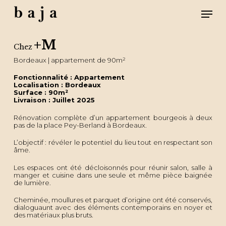
Skip
Men
to
main
content
Close
Menu
+M
Chez
Bordeaux | appartement de 90m²
Fonctionnalité : Appartement
Localisation : Bordeaux
Surface : 90m²
Livraison : Juillet 2025
Rénovation complète d’un appartement bourgeois à deux
pas de la place Pey-Berland à Bordeaux.
L’objectif : révéler le potentiel du lieu tout en respectant son
âme.
Les espaces ont été décloisonnés pour réunir salon, salle à
manger et cuisine dans une seule et même pièce baignée
de lumière.
Cheminée, moullures et parquet d’origine ont été conservés,
dialoguaunt avec des éléments contemporains en noyer et
des matériaux plus bruts.